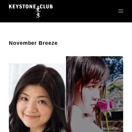
コ
ン
テ
ン
ツ
へ
November Breeze
ス
キ
ッ
プ