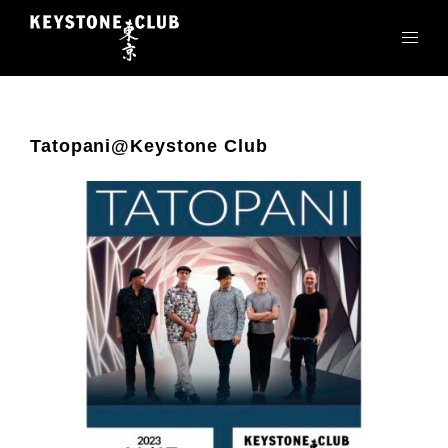
コ
ン
テ
ン
ツ
へ
Tatopani@Keystone Club
ス
キ
ッ
プ