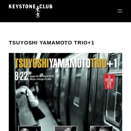
コ
ン
テ
ン
ツ
へ
TSUYOSHI YAMAMOTO TRIO+1
ス
キ
ッ
プ