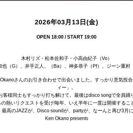
2026年03月13日(金)
OPEN 18:00 / START 19:00
木村リズ・松本佐和子・小高由紀子（Vo）
和也（G）、井手正人、（Ba）、神多恭子（Pf）、ジーン重村（
n Okanoさんのお引き合わせで出会いました。すっかり意気投合し
ィー」。
客様同士もすっかり打ち解けて。最後はdisco songで全員
らの熱いリクエストを受け!毎年、いえ半年に一度は開催すること
高のJAZZが、Disco soundが、partyが、なーんと再び3月
Ken Okano presents