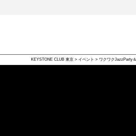
KEYSTONE CLUB 東京
>
イベント
>
ワクワクJazzParty