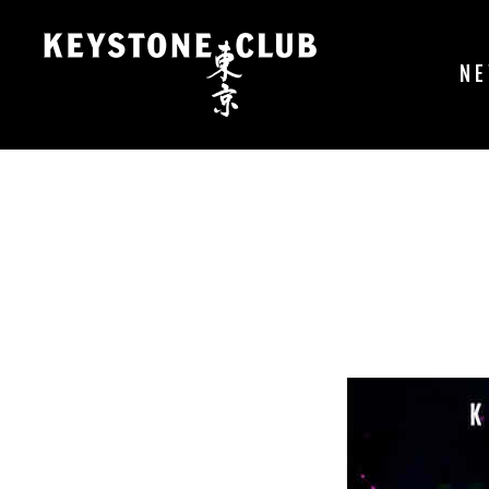
コ
ン
テ
N
ン
ツ
へ
ス
キ
ッ
プ