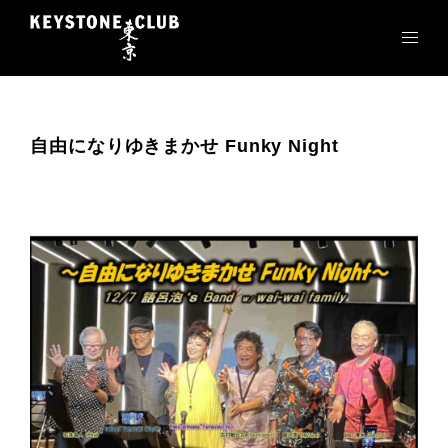
コ
ン
テ
ン
ツ
へ
自由になりゆきまかせ Funky Night
ス
キ
ッ
プ