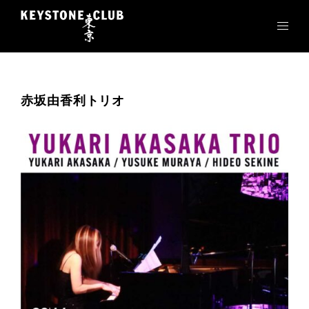
コ
ン
テ
ン
ツ
へ
赤坂由香利トリオ
ス
キ
ッ
プ