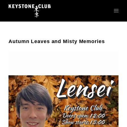
コ
ン
テ
ン
ツ
へ
Autumn Leaves and Misty Memories
ス
キ
ッ
プ