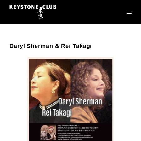
コ
ン
テ
ン
ツ
へ
Daryl Sherman & Rei Takagi
ス
キ
ッ
プ